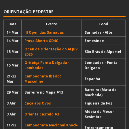
ORIENTAÇÃO PEDESTRE
Data
Evento
Local
14 Mar
III Open das Sarnadas
Sarnadas - Alte
14 Mar
Prova Aberta GD4C
Ermesinde
Open de Orientação do AEJBV
15 Mar
São Brás de Alportel
2026
Oritoiça Ponta Delgada -
Lombadas - Ponta
15 Mar
Lombadas
Delgada
21-22
Campeonato Ibérico
Espanha
Mar
Masculino
Barreiro (Mata da
29 Mar
Barreiro no Mapa #13
Machada)
3 Abr
Caça aos Ovos
Figueira da Foz
Aldeia do Meco -
3 Abr
Orienta Castelo #3
Sesimbra
11-12
Campeonato Nacional Knock-
Entroncamento