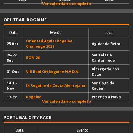
Ver calendário completo
ORI-TRAIL ROGAINE
Data
Evento
Local
Oriented Aguiar Rogaine
25 Abr
Aguiar da Beira
Challenge 2026
26-27
Souselas e
BOM 26
Set
Cantanhede
Albergaria dos
31 Out
VIII Raid Ori Rogaine N.A.D.A.
Doze
14-15
Santiago do
IX Rogaine da Costa Alentejana
Nov
Cacém
1 Dez
Rogaine
Proença a Nova
Ver calendário completo
PORTUGAL CITY RACE
Data
Evento