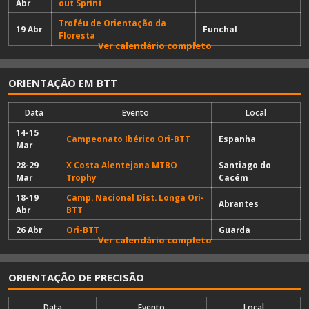
Abr
out Sprint
Troféu de Orientação da
19 Abr
Funchal
Floresta
Ver calendário completo
ORIENTAÇÃO EM BTT
Data
Evento
Local
14-15
Campeonato Ibérico Ori-BTT
Espanha
Mar
28-29
X Costa Alentejana MTBO
Santiago do
Mar
Trophy
Cacém
18-19
Camp. Nacional Dist. Longa Ori-
Abrantes
Abr
BTT
26 Abr
Ori-BTT
Guarda
Ver calendário completo
ORIENTAÇÃO DE PRECISÃO
Data
Evento
Local