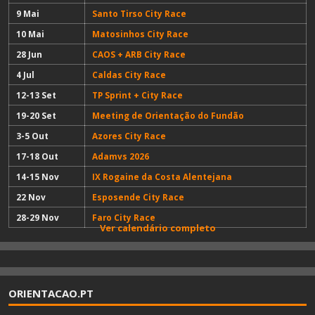
9 Mai
Santo Tirso City Race
10 Mai
Matosinhos City Race
28 Jun
CAOS + ARB City Race
4 Jul
Caldas City Race
12-13 Set
TP Sprint + City Race
19-20 Set
Meeting de Orientação do Fundão
3-5 Out
Azores City Race
17-18 Out
Adamvs 2026
14-15 Nov
IX Rogaine da Costa Alentejana
22 Nov
Esposende City Race
28-29 Nov
Faro City Race
Ver calendário completo
ORIENTACAO.PT