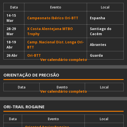
Data
Evento
Local
14-15
Campeonato Ibérico Ori-BTT
Espanha
Mar
28-29
X Costa Alentejana MTBO
Santiago do
Mar
Trophy
Cacém
18-19
Camp. Nacional Dist. Longa Ori-
Abrantes
Abr
BTT
26 Abr
Ori-BTT
Guarda
Ver calendário completo
ORIENTAÇÃO DE PRECISÃO
Data
Evento
Local
Ver calendário completo
ORI-TRAIL ROGAINE
Data
Evento
Local