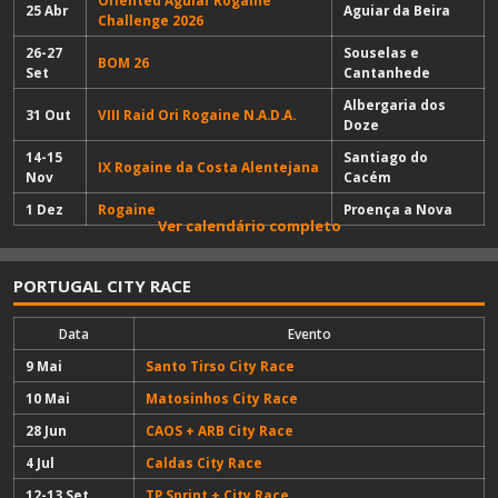
Oriented Aguiar Rogaine
25 Abr
Aguiar da Beira
Challenge 2026
26-27
Souselas e
BOM 26
Set
Cantanhede
Albergaria dos
31 Out
VIII Raid Ori Rogaine N.A.D.A.
Doze
14-15
Santiago do
IX Rogaine da Costa Alentejana
Nov
Cacém
1 Dez
Rogaine
Proença a Nova
Ver calendário completo
PORTUGAL CITY RACE
Data
Evento
9 Mai
Santo Tirso City Race
10 Mai
Matosinhos City Race
28 Jun
CAOS + ARB City Race
4 Jul
Caldas City Race
12-13 Set
TP Sprint + City Race