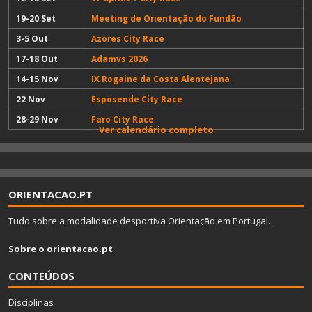
19-20 Set
Meeting de Orientação do Fundão
3-5 Out
Azores City Race
17-18 Out
Adamvs 2026
14-15 Nov
IX Rogaine da Costa Alentejana
22 Nov
Esposende City Race
28-29 Nov
Faro City Race
Ver calendário completo
ORIENTACAO.PT
Tudo sobre a modalidade desportiva Orientação em Portugal.
Sobre o orientacao.pt
CONTEÚDOS
Disciplinas