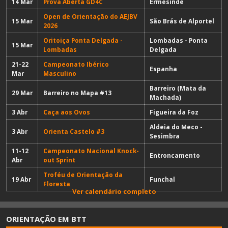
14 Mar
Prova Aberta GD4C
Ermesinde
Open de Orientação do AEJBV
15 Mar
São Brás de Alportel
2026
Oritoiça Ponta Delgada -
Lombadas - Ponta
15 Mar
Lombadas
Delgada
21-22
Campeonato Ibérico
Espanha
Mar
Masculino
Barreiro (Mata da
29 Mar
Barreiro no Mapa #13
Machada)
3 Abr
Caça aos Ovos
Figueira da Foz
Aldeia do Meco -
3 Abr
Orienta Castelo #3
Sesimbra
11-12
Campeonato Nacional Knock-
Entroncamento
Abr
out Sprint
Troféu de Orientação da
19 Abr
Funchal
Floresta
Ver calendário completo
ORIENTAÇÃO EM BTT