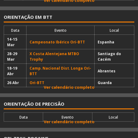
Ver calendário completo
ORIENTAÇÃO EM BTT
Data
Evento
Local
14-15
Campeonato Ibérico Ori-BTT
Espanha
Mar
28-29
X Costa Alentejana MTBO
Santiago do
Mar
Trophy
Cacém
18-19
Camp. Nacional Dist. Longa Ori-
Abrantes
Abr
BTT
26 Abr
Ori-BTT
Guarda
Ver calendário completo
ORIENTAÇÃO DE PRECISÃO
Data
Evento
Local
Ver calendário completo