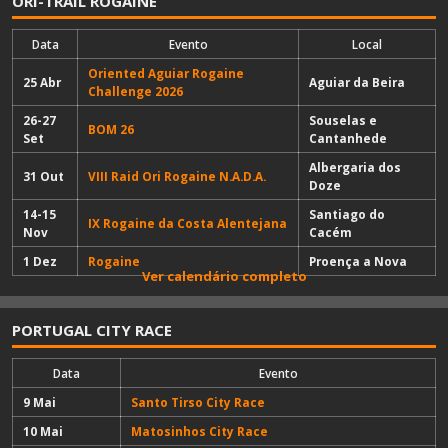
ORI-TRAIL ROGAINE
Data
Evento
Local
Oriented Aguiar Rogaine
25 Abr
Aguiar da Beira
Challenge 2026
26-27
Souselas e
BOM 26
Set
Cantanhede
Albergaria dos
31 Out
VIII Raid Ori Rogaine N.A.D.A.
Doze
14-15
Santiago do
IX Rogaine da Costa Alentejana
Nov
Cacém
1 Dez
Rogaine
Proença a Nova
Ver calendário completo
PORTUGAL CITY RACE
Data
Evento
9 Mai
Santo Tirso City Race
10 Mai
Matosinhos City Race