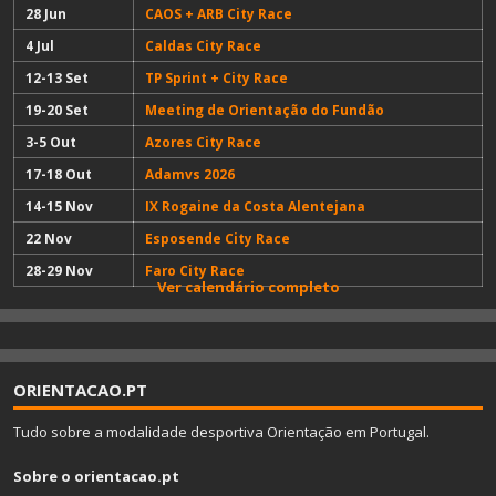
28 Jun
CAOS + ARB City Race
4 Jul
Caldas City Race
12-13 Set
TP Sprint + City Race
19-20 Set
Meeting de Orientação do Fundão
3-5 Out
Azores City Race
17-18 Out
Adamvs 2026
14-15 Nov
IX Rogaine da Costa Alentejana
22 Nov
Esposende City Race
28-29 Nov
Faro City Race
Ver calendário completo
ORIENTACAO.PT
Tudo sobre a modalidade desportiva Orientação em Portugal.
Sobre o orientacao.pt