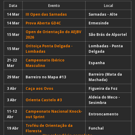
Data
Evento
Local
14 Mar
III Open das Sarnadas
Sarnadas - Alte
14 Mar
Prova Aberta GD4C
Ermesinde
Open de Orientação do AEJBV
15 Mar
São Brás de Alportel
2026
Oritoiça Ponta Delgada -
Lombadas - Ponta
15 Mar
Lombadas
Delgada
21-22
Campeonato Ibérico
Espanha
Mar
Masculino
Barreiro (Mata da
29 Mar
Barreiro no Mapa #13
Machada)
3 Abr
Caça aos Ovos
Figueira da Foz
Aldeia do Meco -
3 Abr
Orienta Castelo #3
Sesimbra
11-12
Campeonato Nacional Knock-
Entroncamento
Abr
out Sprint
Troféu de Orientação da
19 Abr
Funchal
Floresta