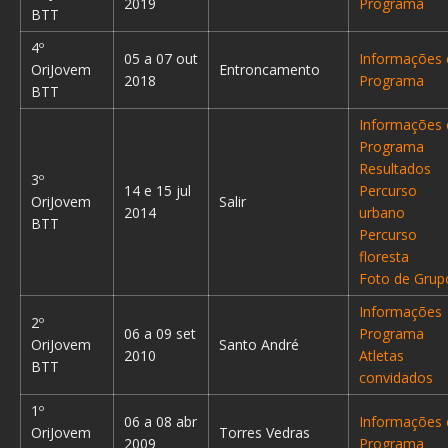
2019
Programa
BTT
4º
05 a 07 out
Informações 
OriJovem
Entroncamento
2018
Programa
BTT
Informações 
Programa
Resultados
3º
14 e 15 jul
Percurso
OriJovem
Salir
2014
urbano
BTT
Percurso
floresta
Foto de Grup
Informações
2º
06 a 09 set
Programa
OriJovem
Santo André
2010
Atletas
BTT
convidados
1º
06 a 08 abr
Informações 
OriJovem
Torres Vedras
2009
Programa