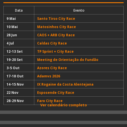
Data
Evento
9 Mai
Santo Tirso City Race
10 Mai
Matosinhos City Race
28 Jun
CAOS + ARB City Race
4 Jul
Caldas City Race
12-13 Set
TP Sprint + City Race
19-20 Set
Meeting de Orientação do Fundão
3-5 Out
Azores City Race
17-18 Out
Adamvs 2026
14-15 Nov
IX Rogaine da Costa Alentejana
22 Nov
Esposende City Race
28-29 Nov
Faro City Race
Ver calendário completo