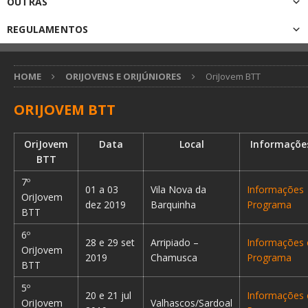
OUTRAS
REGULAMENTOS
HOME
ORIJOVENS E ORIJÚNIORES
OriJovem BTT
ORIJOVEM BTT
OriJovem
Data
Local
Informaçõe
BTT
7º
01 a 03
Vila Nova da
Informações
OriJovem
dez 2019
Barquinha
Programa
BTT
6º
28 e 29 set
Arripiado –
Informações 
OriJovem
2019
Chamusca
Programa
BTT
5º
20 e 21 jul
Informações 
OriJovem
Valhascos/Sardoal