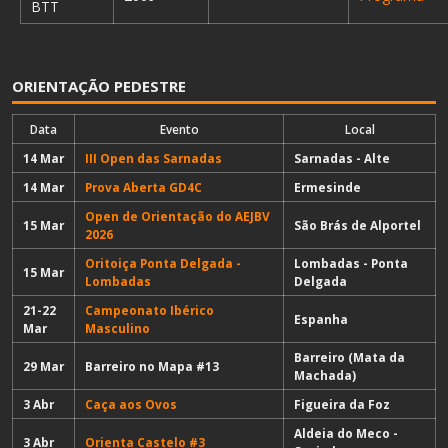
BTT
ORIENTAÇÃO PEDESTRE
Data
Evento
Local
14 Mar
III Open das Sarnadas
Sarnadas - Alte
14 Mar
Prova Aberta GD4C
Ermesinde
Open de Orientação do AEJBV
15 Mar
São Brás de Alportel
2026
Oritoiça Ponta Delgada -
Lombadas - Ponta
15 Mar
Lombadas
Delgada
21-22
Campeonato Ibérico
Espanha
Mar
Masculino
Barreiro (Mata da
29 Mar
Barreiro no Mapa #13
Machada)
3 Abr
Caça aos Ovos
Figueira da Foz
Aldeia do Meco -
3 Abr
Orienta Castelo #3