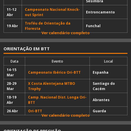
Sesimbra
11-12
Campeonato Nacional Knock-
Entroncamento
Abr
out Sprint
Troféu de Orientação da
19 Abr
Funchal
Floresta
Ver calendário completo
ORIENTAÇÃO EM BTT
Data
Evento
Local
14-15
Campeonato Ibérico Ori-BTT
Espanha
Mar
28-29
X Costa Alentejana MTBO
Santiago do
Mar
Trophy
Cacém
18-19
Camp. Nacional Dist. Longa Ori-
Abrantes
Abr
BTT
26 Abr
Ori-BTT
Guarda
Ver calendário completo