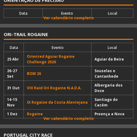
ORIENTAÇÃO DE PRECISÃO
Data
Evento
Local
Ver calendário completo
ORI-TRAIL ROGAINE
Data
Evento
Local
Oriented Aguiar Rogaine
25 Abr
Aguiar da Beira
Challenge 2026
26-27
Souselas e
BOM 26
Set
Cantanhede
Albergaria dos
31 Out
VIII Raid Ori Rogaine N.A.D.A.
Doze
14-15
Santiago do
IX Rogaine da Costa Alentejana
Nov
Cacém
1 Dez
Rogaine
Proença a Nova
Ver calendário completo
PORTUGAL CITY RACE