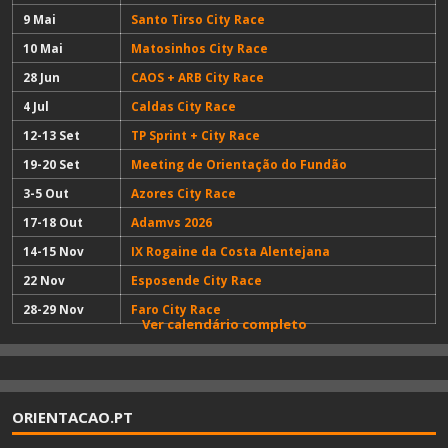
9 Mai
Santo Tirso City Race
10 Mai
Matosinhos City Race
28 Jun
CAOS + ARB City Race
4 Jul
Caldas City Race
12-13 Set
TP Sprint + City Race
19-20 Set
Meeting de Orientação do Fundão
3-5 Out
Azores City Race
17-18 Out
Adamvs 2026
14-15 Nov
IX Rogaine da Costa Alentejana
22 Nov
Esposende City Race
28-29 Nov
Faro City Race
Ver calendário completo
ORIENTACAO.PT