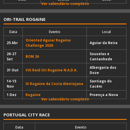
Ver calendário completo
ORI-TRAIL ROGAINE
Data
Evento
Local
Oriented Aguiar Rogaine
25 Abr
Aguiar da Beira
Challenge 2026
26-27
Souselas e
BOM 26
Set
Cantanhede
Albergaria dos
31 Out
VIII Raid Ori Rogaine N.A.D.A.
Doze
14-15
Santiago do
IX Rogaine da Costa Alentejana
Nov
Cacém
1 Dez
Rogaine
Proença a Nova
Ver calendário completo
PORTUGAL CITY RACE
Data
Evento