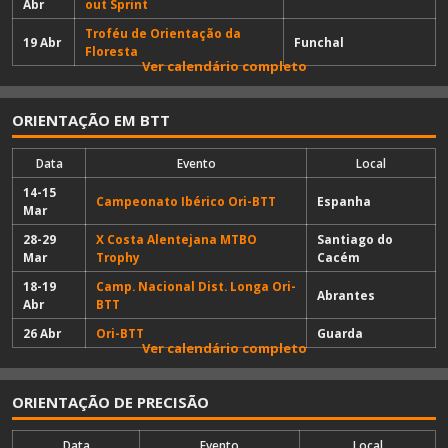
Abr
out Sprint
Troféu de Orientação da
19 Abr
Funchal
Floresta
Ver calendário completo
ORIENTAÇÃO EM BTT
Data
Evento
Local
14-15
Campeonato Ibérico Ori-BTT
Espanha
Mar
28-29
X Costa Alentejana MTBO
Santiago do
Mar
Trophy
Cacém
18-19
Camp. Nacional Dist. Longa Ori-
Abrantes
Abr
BTT
26 Abr
Ori-BTT
Guarda
Ver calendário completo
ORIENTAÇÃO DE PRECISÃO
Data
Evento
Local