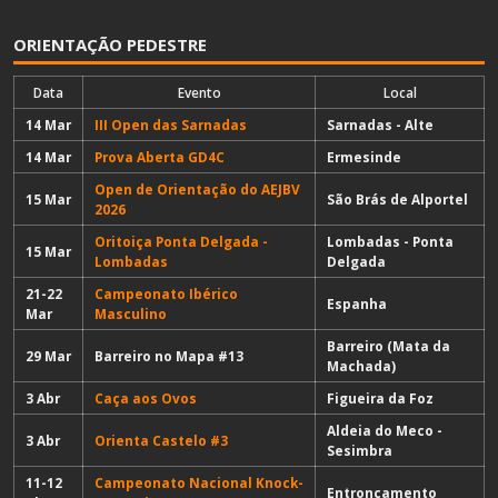
ORIENTAÇÃO PEDESTRE
Data
Evento
Local
14 Mar
III Open das Sarnadas
Sarnadas - Alte
14 Mar
Prova Aberta GD4C
Ermesinde
Open de Orientação do AEJBV
15 Mar
São Brás de Alportel
2026
Oritoiça Ponta Delgada -
Lombadas - Ponta
15 Mar
Lombadas
Delgada
21-22
Campeonato Ibérico
Espanha
Mar
Masculino
Barreiro (Mata da
29 Mar
Barreiro no Mapa #13
Machada)
3 Abr
Caça aos Ovos
Figueira da Foz
Aldeia do Meco -
3 Abr
Orienta Castelo #3
Sesimbra
11-12
Campeonato Nacional Knock-
Entroncamento